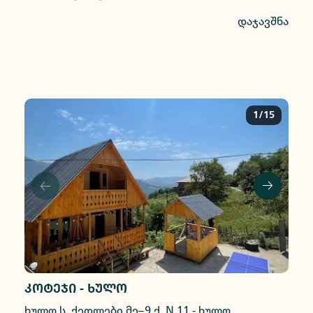
დაჯავშნა
1/15
კოტეჯი - ხულო
ხულო ს. ქედლები მე–9 ქ. N 11
-
ხულო