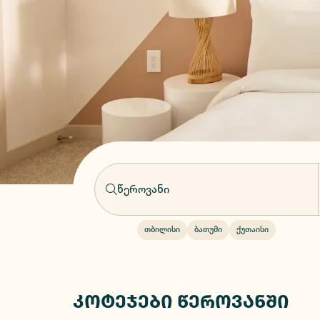
თბილისი
ბათუმი
ქუთაისი
კოტეჯები წეროვანში