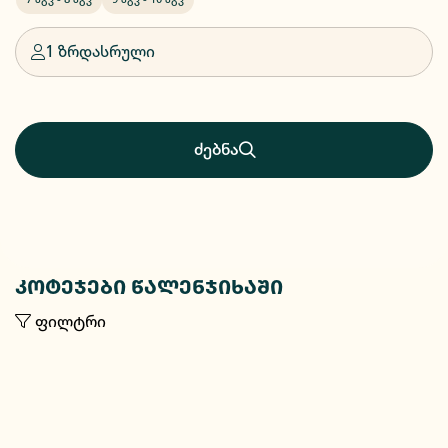
1 ზრდასრული
ძებნა
კოტეჯები წალენჯიხაში
ფილტრი