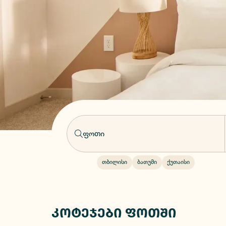
თბილისი
ბათუმი
ქუთაისი
კოტეჯები ფოთში