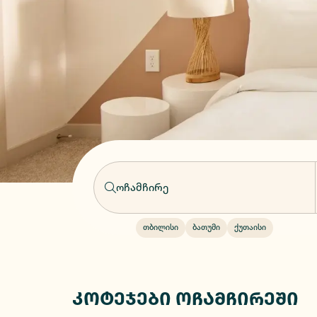
თბილისი
ბათუმი
ქუთაისი
კოტეჯები ოჩამჩირეში