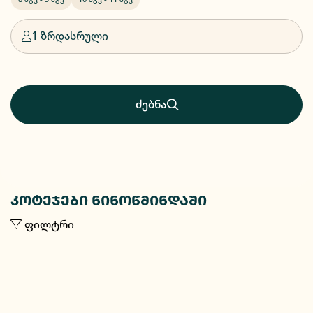
1 ზრდასრული
ძებნა
კოტეჯები ნინოწმინდაში
ფილტრი