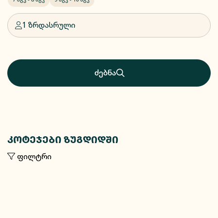
1 ზრდასრული
ძებნა
კოტეჯები ზუგდიდში
ფილტრი