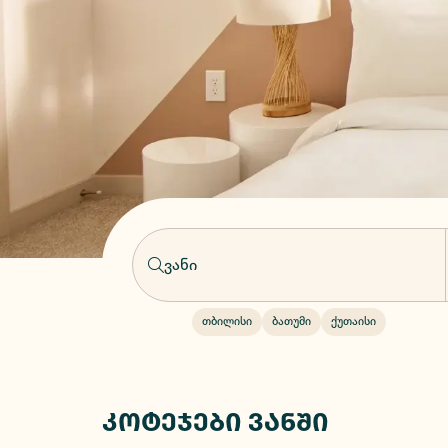
თბილისი
ბათუმი
ქუთაისი
კოტეჯები ვანში