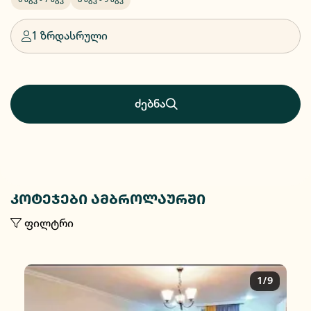
1 ზრდასრული
ძებნა
კოტეჯები ამბროლაურში
ფილტრი
1/9