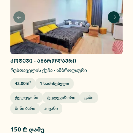
კოტეჯი - ამბროლაური
რუსთაველის ქუჩა
-
ამბროლაური
42.00
M²
1
Საძინებელი
Ტელეფონი
Ტელევიზორი
Გაზი
Მინი Ბარი
Აივანი
150 ₾ ღამე