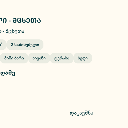
ი - მცხეთა
2/8
ა
-
მცხეთა
²
2
Საძინებელი
Მინი Ბარი
Აივანი
Ტერასა
Ხედი
 ღამე
დაჯავშნა