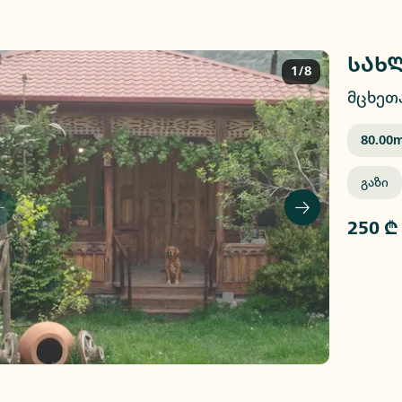
სახლ
1/8
მცხეთ
80.00
M
Გაზი
250 ₾