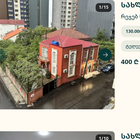
სახლ
1/15
რეჯებ 
130.00
Ტელე
400 ₾
სახლ
1/10