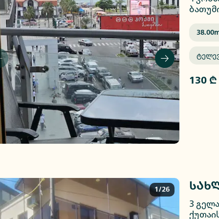
ბათუმ
38.00
M
Ტელე
130 ₾
სახლ
1/26
3 გელა
ქუთაი