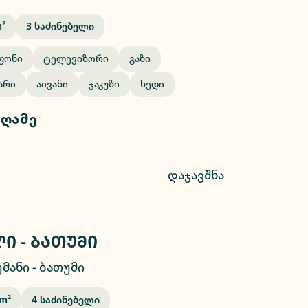
²
3
Საძინებელი
ფონი
Ტელევიზორი
Გაზი
არი
Აივანი
Ჯაკუზი
Ხედი
 ღამე
დაჯავშნა
ი - ბათუმი
2/46
უმანი
-
ბათუმი
M²
4
Საძინებელი