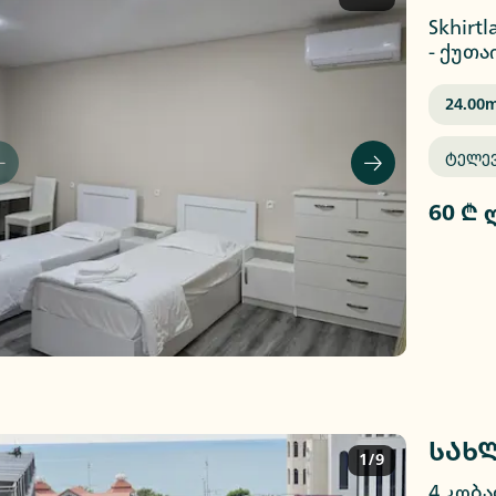
Skhirt
-
ქუთა
24.00
M
Ტელე
60 ₾ 
სახლ
1/9
4 კობა