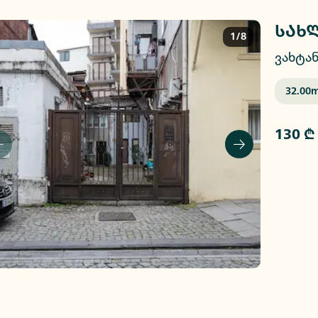
სახლ
1/8
ვახტან
32.00
M
130 ₾