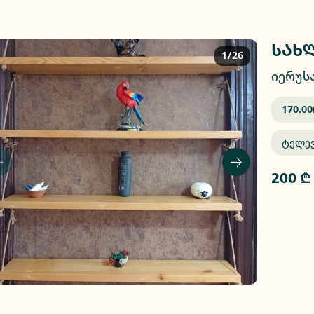
სახლ
1/26
იერუსა
170.00
Ტელე
200 ₾