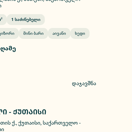
ი
²
1
Საძინებელი
ვიზორი
Მინი Ბარი
Აივანი
Ხედი
 ღამე
დაჯავშნა
ი - ქუთაისი
2/26
თის ქ., ქუთაისი, საქართველო
-
სი