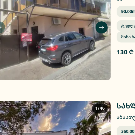
90.00
M
Ტელე
Მინი Ბ
130 ₾
სახლ
1/46
აბასთ
360.00