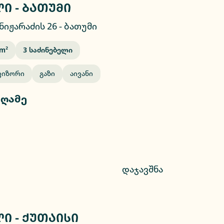
ი - ბათუმი
2/15
ნიჟარაძის 26
-
ბათუმი
M²
3
Საძინებელი
ვიზორი
Გაზი
Აივანი
 ღამე
დაჯავშნა
ი - ქუთაისი
2/10