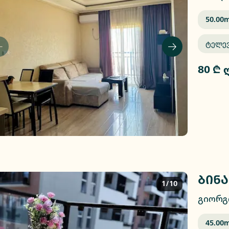
50.00
M
Ტელე
80 ₾ 
ბინა
1/10
გიორგ
45.00
M