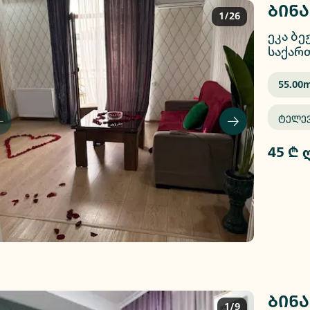
ბინა
1/26
ეკა ბე
საქარ
55.00
M
Ტელე
45 ₾ 
ბინა
1/9