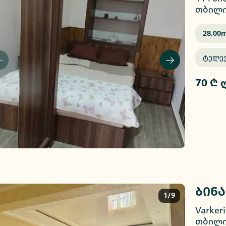
თბილი
28.00
M
Ტელე
70 ₾ 
ბინა
1/9
Varkeri
თბილი