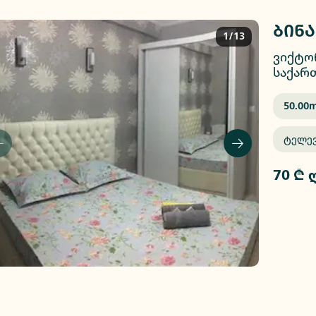
ბინა
1/13
ვიქტორ
საქარ
50.00
M
Ტელე
70 ₾ 