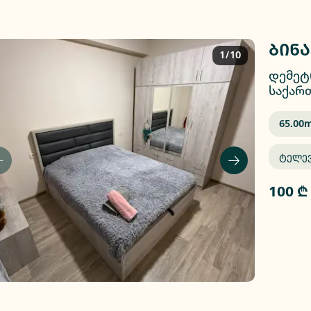
ბინა
1/10
დემეტ
საქარ
65.00
M
Ტელე
100 ₾