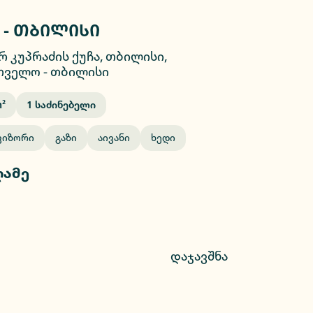
 - თბილისი
2/13
 კუპრაძის ქუჩა, თბილისი,
თველო
-
თბილისი
²
1
Საძინებელი
ვიზორი
Გაზი
Აივანი
Ხედი
ღამე
დაჯავშნა