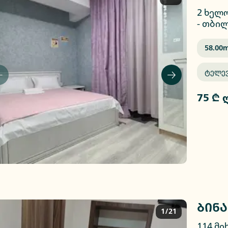
2 ხელ
-
თბილ
58.00
M
Ტელე
75 ₾ 
ბინა
1/21
114 მი