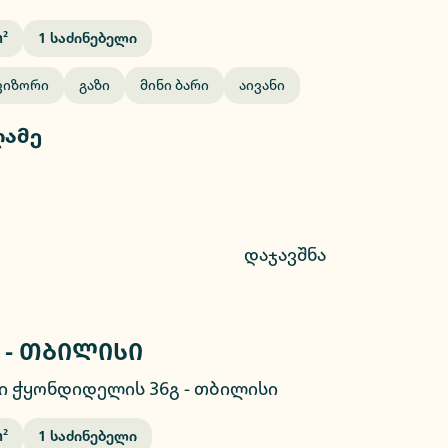
²
1
Საძინებელი
ვიზორი
Გაზი
Მინი Ბარი
Აივანი
ღამე
დაჯავშნა
 - თბილისი
2/10
ი ჭყონდიდელის 36გ
-
თბილისი
²
1
Საძინებელი