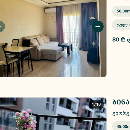
50.00
M
Ტელე
80 ₾ 
ბინა
1/10
გიორგ
45.00
M