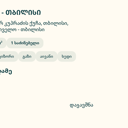
 - თბილისი
2/13
 კუპრაძის ქუჩა, თბილისი,
თველო
-
თბილისი
²
1
Საძინებელი
ვიზორი
Გაზი
Აივანი
Ხედი
ღამე
დაჯავშნა