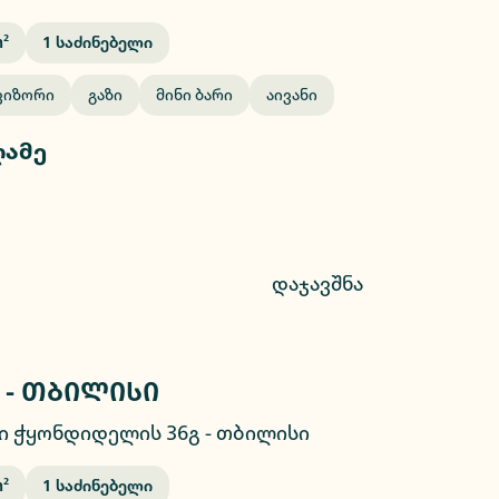
²
1
Საძინებელი
ვიზორი
Გაზი
Მინი Ბარი
Აივანი
ღამე
დაჯავშნა
 - თბილისი
2/10
ი ჭყონდიდელის 36გ
-
თბილისი
²
1
Საძინებელი