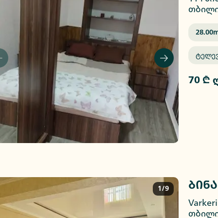
თბილი
28.00
M
Ტელე
70 ₾ 
ბინა
1/9
Varkeri
თბილი