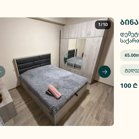
ბინა
1/10
დემეტ
საქარ
65.00
M
Ტელე
100 ₾