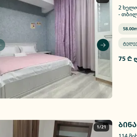
2 ხელ
-
თბილ
58.00
M
Ტელე
75 ₾ 
ბინა
1/21
114 მი