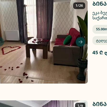
ბინა
1/26
ეკა ბე
საქარ
55.00
M
Ტელე
45 ₾ 
ბინა
1/9