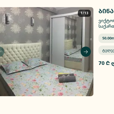
ბინა
1/13
ვიქტორ
საქარ
50.00
M
Ტელე
70 ₾ 