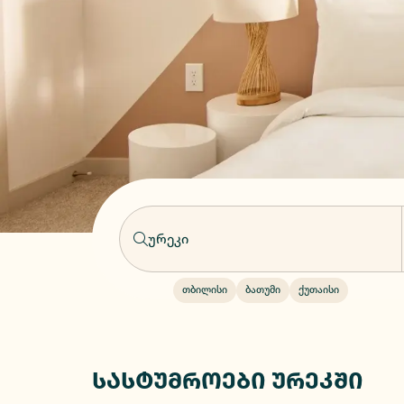
თბილისი
ბათუმი
ქუთაისი
სასტუმროები ურეკში