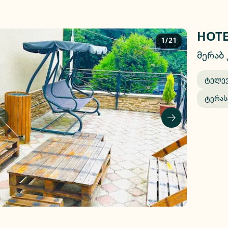
HOTE
1/21
მერაბ 
Ტელე
Ტერას