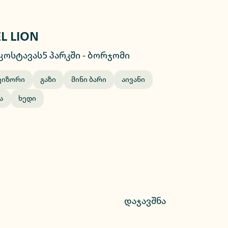
L LION
2/21
კოსტავას5 პარკში
-
ბორჯომი
ვიზორი
Გაზი
Მინი Ბარი
Აივანი
ა
Ხედი
დაჯავშნა