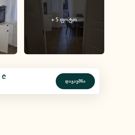
+
5
ფოტო
 ₾
დაჯავშნა