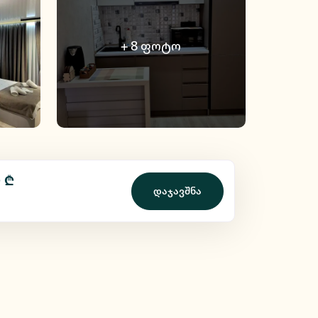
+
8
ფოტო
 ₾
დაჯავშნა