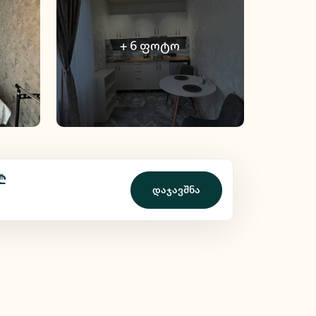
+
6
ფოტო
₾
დაჯავშნა