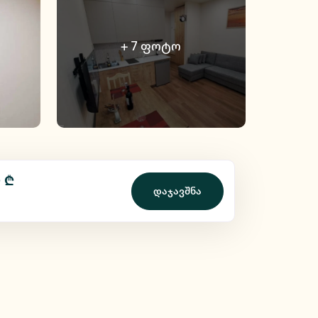
+
7
ფოტო
 ₾
დაჯავშნა